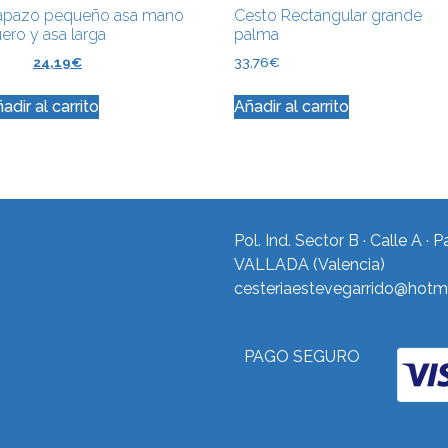
apazo pequeño asa mano
Cesto Rectangular grande
ero y asa larga
palma
,98
€
24,19
€
33,76
€
adir al carrito
Añadir al carrito
Pol. Ind. Sector B · Calle A · 
VALLADA (Valencia)
cesteriaestevegarrido@hotm
PAGO SEGURO