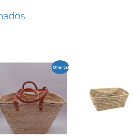
onados
nados
¡Oferta!