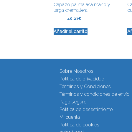
Capazo palma asa mano y
C
larga cremallera
cu
44,71
€
40,23
€
28
Añadir al carrito
Añ
Sobre Nosotros
Política de privacidad
Términos y Condiciones
Términos y condiciones de envío
Pago seguro
Política de desestimiento
Mi cuenta
Política de cookies