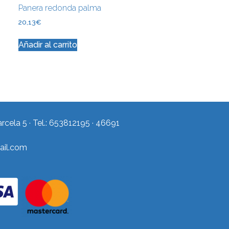
Panera redonda palma
20,13
€
Añadir al carrito
Parcela 5 · Tel.: 653812195 · 46691
ail.com