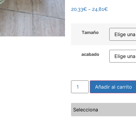
20,33
€
–
24,81
€
Tamaño
acabado
Añadir al carrito
Selecciona